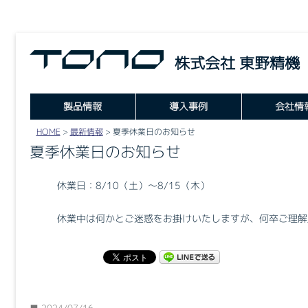
株式会社 東野精機
製品情報
導入事例
会社情
HOME
>
最新情報
>
夏季休業日のお知らせ
UNI FRAME
夏季休業日のお知らせ
UNI FENCE
休業日：8/10（土）～8/15（木）
PANEL
休業中は何かとご迷惑をお掛けいたしますが、何卒ご理解