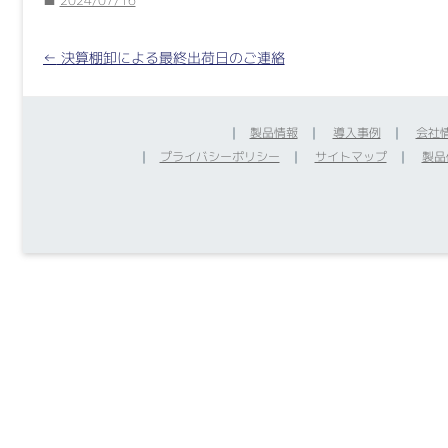
■
2024/07/16
Post
←
決算棚卸による最終出荷日のご連絡
navigation
｜
製品情報
｜
導入事例
｜
会社
｜
プライバシーポリシー
｜
サイトマップ
｜
製品