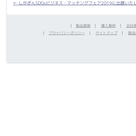
Post
←
しがぎんSDGsビジネス・マッチングフェア2019に出展いた
navigation
｜
製品情報
｜
導入事例
｜
会社
｜
プライバシーポリシー
｜
サイトマップ
｜
製品