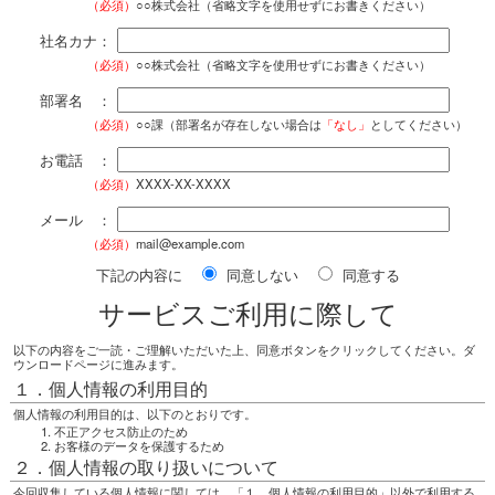
（必須）
○○株式会社（省略文字を使用せずにお書きください）
社名カナ：
（必須）
○○株式会社（省略文字を使用せずにお書きください）
部署名 ：
（必須）
○○課（部署名が存在しない場合は
「なし」
としてください）
お電話 ：
（必須）
XXXX-XX-XXXX
メール ：
（必須）
mail@example.com
下記の内容に
同意しない
同意する
サービスご利用に際して
以下の内容をご一読・ご理解いただいた上、同意ボタンをクリックしてください。ダ
ウンロードページに進みます。
１．個人情報の利用目的
個人情報の利用目的は、以下のとおりです。
不正アクセス防止のため
お客様のデータを保護するため
２．個人情報の取り扱いについて
今回収集している個人情報に関しては、「１．個人情報の利用目的」以外で利用する