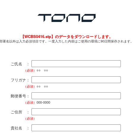
【WCBS0416.stp】のデータをダウンロードします。
部署名以外は入力必須項目です。一度入力した内容はご使用の環境に90日間保存されます
ご氏名 ：
（必須）
○○ ○○
フリガナ：
（必須）
○○ ○○
郵便番号：
（必須）
000-0000
ご住所 ：
（必須）
貴社名 ：