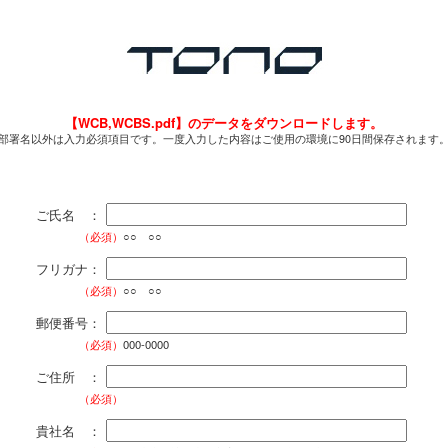
【WCB,WCBS.pdf】のデータをダウンロードします。
部署名以外は入力必須項目です。一度入力した内容はご使用の環境に90日間保存されます
ご氏名 ：
（必須）
○○ ○○
フリガナ：
（必須）
○○ ○○
郵便番号：
（必須）
000-0000
ご住所 ：
（必須）
貴社名 ：