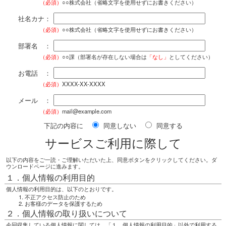
（必須）
○○株式会社（省略文字を使用せずにお書きください）
社名カナ：
（必須）
○○株式会社（省略文字を使用せずにお書きください）
部署名 ：
（必須）
○○課（部署名が存在しない場合は
「なし」
としてください）
お電話 ：
（必須）
XXXX-XX-XXXX
メール ：
（必須）
mail@example.com
下記の内容に
同意しない
同意する
サービスご利用に際して
以下の内容をご一読・ご理解いただいた上、同意ボタンをクリックしてください。ダ
ウンロードページに進みます。
１．個人情報の利用目的
個人情報の利用目的は、以下のとおりです。
不正アクセス防止のため
お客様のデータを保護するため
２．個人情報の取り扱いについて
今回収集している個人情報に関しては、「１．個人情報の利用目的」以外で利用する