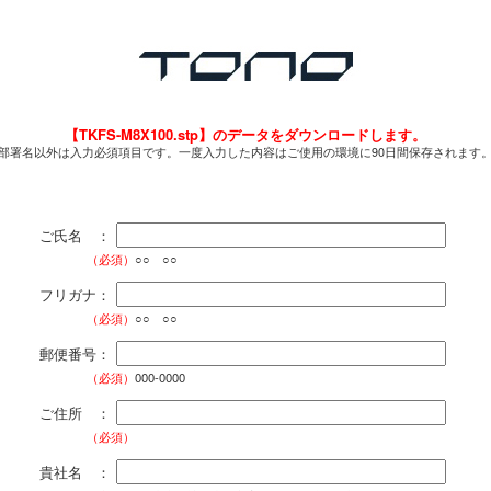
【TKFS-M8X100.stp】のデータをダウンロードします。
部署名以外は入力必須項目です。一度入力した内容はご使用の環境に90日間保存されます
ご氏名 ：
（必須）
○○ ○○
フリガナ：
（必須）
○○ ○○
郵便番号：
（必須）
000-0000
ご住所 ：
（必須）
貴社名 ：