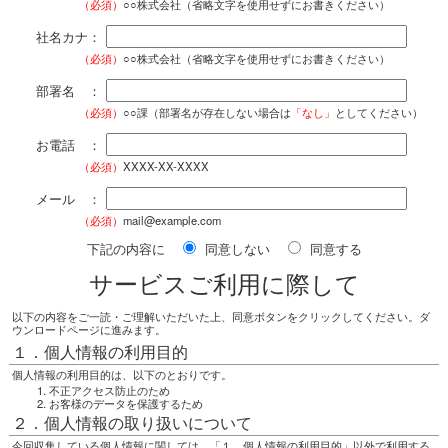
（必須）
○○株式会社（省略文字を使用せずにお書きください）
社名カナ：
（必須）
○○株式会社（省略文字を使用せずにお書きください）
部署名 ：
（必須）
○○課（部署名が存在しない場合は
「なし」
としてください）
お電話 ：
（必須）
XXXX-XX-XXXX
メール ：
（必須）
mail@example.com
下記の内容に
同意しない
同意する
サービスご利用に際して
以下の内容をご一読・ご理解いただいた上、同意ボタンをクリックしてください。ダ
ウンロードページに進みます。
１．個人情報の利用目的
個人情報の利用目的は、以下のとおりです。
不正アクセス防止のため
お客様のデータを保護するため
２．個人情報の取り扱いについて
今回収集している個人情報に関しては、「１．個人情報の利用目的」以外で利用する