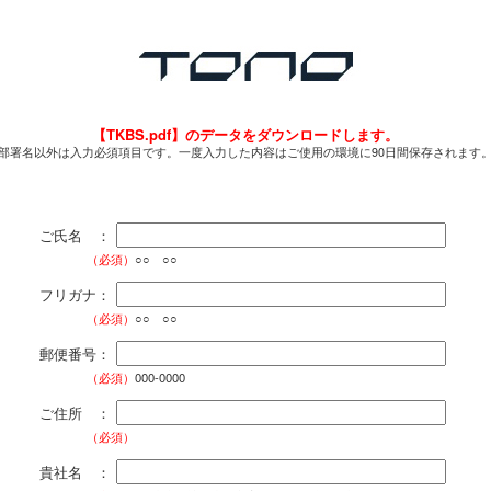
【TKBS.pdf】のデータをダウンロードします。
部署名以外は入力必須項目です。一度入力した内容はご使用の環境に90日間保存されます
ご氏名 ：
（必須）
○○ ○○
フリガナ：
（必須）
○○ ○○
郵便番号：
（必須）
000-0000
ご住所 ：
（必須）
貴社名 ：