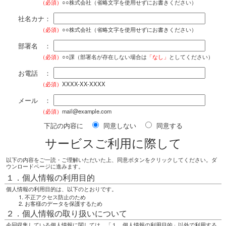
（必須）
○○株式会社（省略文字を使用せずにお書きください）
社名カナ：
（必須）
○○株式会社（省略文字を使用せずにお書きください）
部署名 ：
（必須）
○○課（部署名が存在しない場合は
「なし」
としてください）
お電話 ：
（必須）
XXXX-XX-XXXX
メール ：
（必須）
mail@example.com
下記の内容に
同意しない
同意する
サービスご利用に際して
以下の内容をご一読・ご理解いただいた上、同意ボタンをクリックしてください。ダ
ウンロードページに進みます。
１．個人情報の利用目的
個人情報の利用目的は、以下のとおりです。
不正アクセス防止のため
お客様のデータを保護するため
２．個人情報の取り扱いについて
今回収集している個人情報に関しては、「１．個人情報の利用目的」以外で利用する