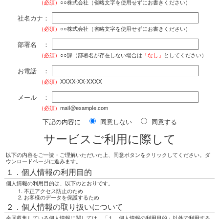
（必須）
○○株式会社（省略文字を使用せずにお書きください）
社名カナ：
（必須）
○○株式会社（省略文字を使用せずにお書きください）
部署名 ：
（必須）
○○課（部署名が存在しない場合は
「なし」
としてください）
お電話 ：
（必須）
XXXX-XX-XXXX
メール ：
（必須）
mail@example.com
下記の内容に
同意しない
同意する
サービスご利用に際して
以下の内容をご一読・ご理解いただいた上、同意ボタンをクリックしてください。ダ
ウンロードページに進みます。
１．個人情報の利用目的
個人情報の利用目的は、以下のとおりです。
不正アクセス防止のため
お客様のデータを保護するため
２．個人情報の取り扱いについて
今回収集している個人情報に関しては、「１．個人情報の利用目的」以外で利用する