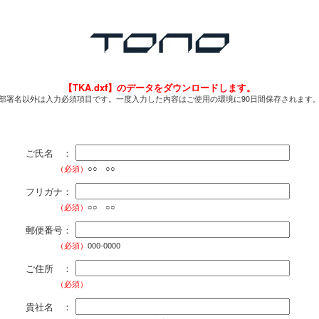
【TKA.dxf】のデータをダウンロードします。
部署名以外は入力必須項目です。一度入力した内容はご使用の環境に90日間保存されます
ご氏名 ：
（必須）
○○ ○○
フリガナ：
（必須）
○○ ○○
郵便番号：
（必須）
000-0000
ご住所 ：
（必須）
貴社名 ：