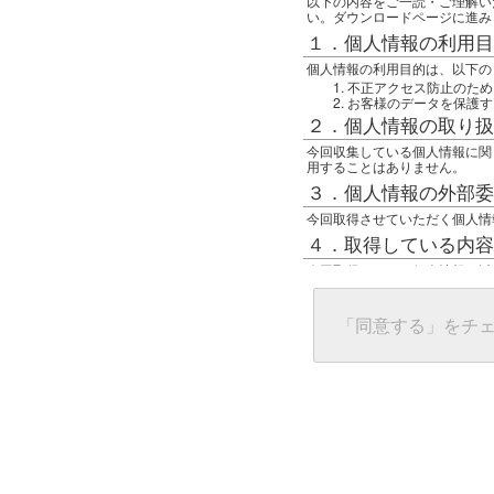
以下の内容をご一読・ご理解い
い。ダウンロードページに進み
１．個人情報の利用目
個人情報の利用目的は、以下の
不正アクセス防止のため
お客様のデータを保護す
２．個人情報の取り扱
今回収集している個人情報に関
用することはありません。
３．個人情報の外部委
今回取得させていただく個人情
４．取得している内容
今回取得している個人情報は以
任意の名前
アクセス日時
グローバルIPアドレス
「同意する」をチ
接続ホスト情報
ご使用のブラウザ
５．個人情報に関する
一般の人間が、グローバルIP
難しいのですが、利用している
で判別することは可能です。然
ます。
上記の内容に同意いただける方
んでください。