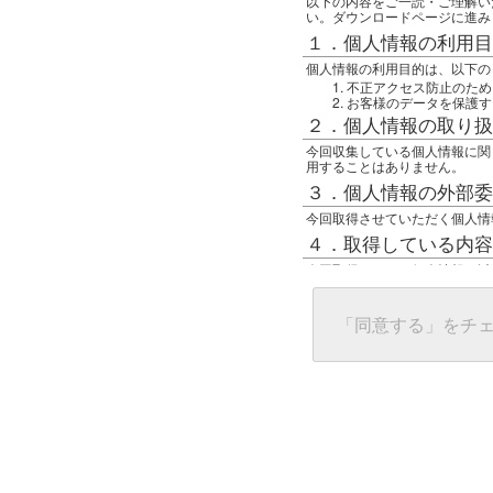
以下の内容をご一読・ご理解い
い。ダウンロードページに進み
１．個人情報の利用目
個人情報の利用目的は、以下の
不正アクセス防止のため
お客様のデータを保護す
２．個人情報の取り扱
今回収集している個人情報に関
用することはありません。
３．個人情報の外部委
今回取得させていただく個人情
４．取得している内容
今回取得している個人情報は以
任意の名前
アクセス日時
グローバルIPアドレス
「同意する」をチ
接続ホスト情報
ご使用のブラウザ
５．個人情報に関する
一般の人間が、グローバルIP
難しいのですが、利用している
で判別することは可能です。然
ます。
上記の内容に同意いただける方
んでください。