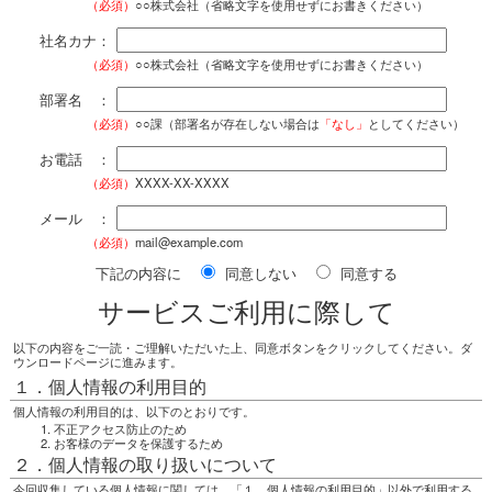
（必須）
○○株式会社（省略文字を使用せずにお書きください）
社名カナ：
（必須）
○○株式会社（省略文字を使用せずにお書きください）
部署名 ：
（必須）
○○課（部署名が存在しない場合は
「なし」
としてください）
お電話 ：
（必須）
XXXX-XX-XXXX
メール ：
（必須）
mail@example.com
下記の内容に
同意しない
同意する
サービスご利用に際して
以下の内容をご一読・ご理解いただいた上、同意ボタンをクリックしてください。ダ
ウンロードページに進みます。
１．個人情報の利用目的
個人情報の利用目的は、以下のとおりです。
不正アクセス防止のため
お客様のデータを保護するため
２．個人情報の取り扱いについて
今回収集している個人情報に関しては、「１．個人情報の利用目的」以外で利用する