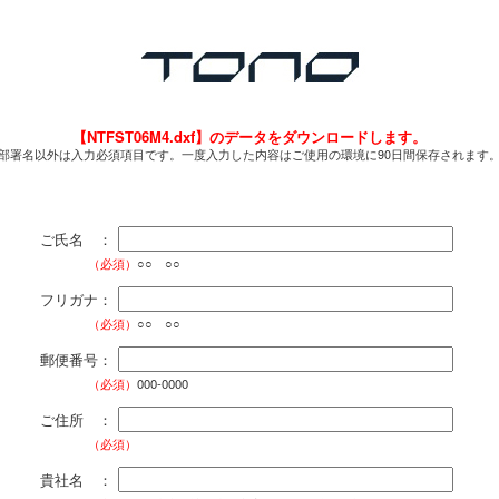
【NTFST06M4.dxf】のデータをダウンロードします。
部署名以外は入力必須項目です。一度入力した内容はご使用の環境に90日間保存されます
ご氏名 ：
（必須）
○○ ○○
フリガナ：
（必須）
○○ ○○
郵便番号：
（必須）
000-0000
ご住所 ：
（必須）
貴社名 ：