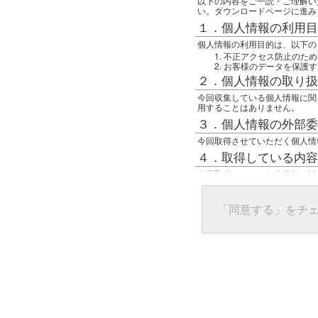
以下の内容をご一読・ご理解い
い。ダウンロードページに進み
１．個人情報の利用目
個人情報の利用目的は、以下の
不正アクセス防止のため
お客様のデータを保護す
２．個人情報の取り扱
今回収集している個人情報に関
用することはありません。
３．個人情報の外部委
今回取得させていただく個人情
４．取得している内容
今回取得している個人情報は以
任意の名前
アクセス日時
グローバルIPアドレス
「同意する」をチ
接続ホスト情報
ご使用のブラウザ
５．個人情報に関する
一般の人間が、グローバルIP
難しいのですが、利用している
で判別することは可能です。然
ます。
上記の内容に同意いただける方
んでください。