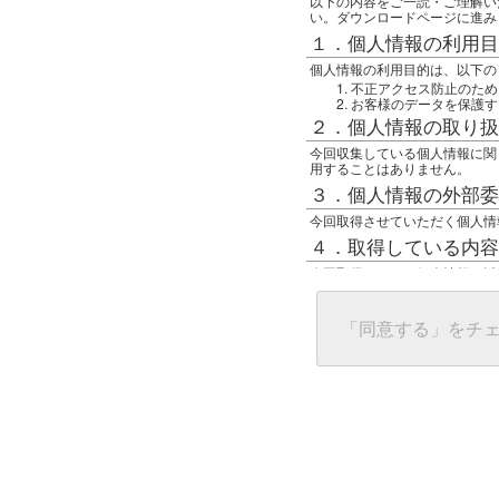
以下の内容をご一読・ご理解い
い。ダウンロードページに進み
１．個人情報の利用目
個人情報の利用目的は、以下の
不正アクセス防止のため
お客様のデータを保護す
２．個人情報の取り扱
今回収集している個人情報に関
用することはありません。
３．個人情報の外部委
今回取得させていただく個人情
４．取得している内容
今回取得している個人情報は以
任意の名前
アクセス日時
グローバルIPアドレス
「同意する」をチ
接続ホスト情報
ご使用のブラウザ
５．個人情報に関する
一般の人間が、グローバルIP
難しいのですが、利用している
で判別することは可能です。然
ます。
上記の内容に同意いただける方
んでください。