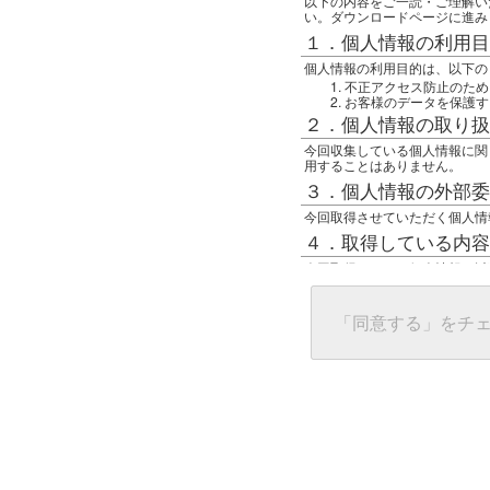
以下の内容をご一読・ご理解い
い。ダウンロードページに進み
１．個人情報の利用目
個人情報の利用目的は、以下の
不正アクセス防止のため
お客様のデータを保護す
２．個人情報の取り扱
今回収集している個人情報に関
用することはありません。
３．個人情報の外部委
今回取得させていただく個人情
４．取得している内容
今回取得している個人情報は以
任意の名前
アクセス日時
グローバルIPアドレス
「同意する」をチ
接続ホスト情報
ご使用のブラウザ
５．個人情報に関する
一般の人間が、グローバルIP
難しいのですが、利用している
で判別することは可能です。然
ます。
上記の内容に同意いただける方
んでください。