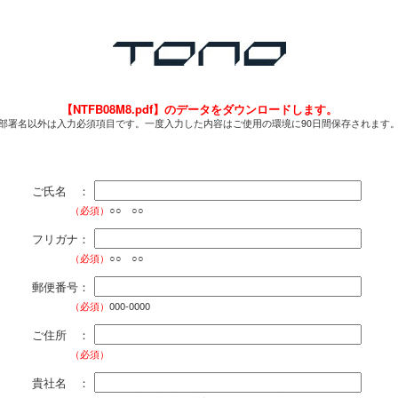
【NTFB08M8.pdf】のデータをダウンロードします。
部署名以外は入力必須項目です。一度入力した内容はご使用の環境に90日間保存されます
ご氏名 ：
（必須）
○○ ○○
フリガナ：
（必須）
○○ ○○
郵便番号：
（必須）
000-0000
ご住所 ：
（必須）
貴社名 ：