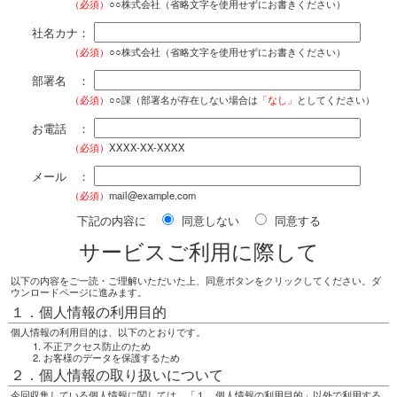
（必須）
○○株式会社（省略文字を使用せずにお書きください）
社名カナ：
（必須）
○○株式会社（省略文字を使用せずにお書きください）
部署名 ：
（必須）
○○課（部署名が存在しない場合は
「なし」
としてください）
お電話 ：
（必須）
XXXX-XX-XXXX
メール ：
（必須）
mail@example.com
下記の内容に
同意しない
同意する
サービスご利用に際して
以下の内容をご一読・ご理解いただいた上、同意ボタンをクリックしてください。ダ
ウンロードページに進みます。
１．個人情報の利用目的
個人情報の利用目的は、以下のとおりです。
不正アクセス防止のため
お客様のデータを保護するため
２．個人情報の取り扱いについて
今回収集している個人情報に関しては、「１．個人情報の利用目的」以外で利用する