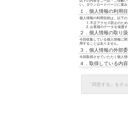
以下の内容をご一読・ご理解い
い。ダウンロードページに進み
１．個人情報の利用目
個人情報の利用目的は、以下の
不正アクセス防止のため
お客様のデータを保護す
２．個人情報の取り扱
今回収集している個人情報に関
用することはありません。
３．個人情報の外部委
今回取得させていただく個人情
４．取得している内容
今回取得している個人情報は以
任意の名前
アクセス日時
グローバルIPアドレス
「同意する」をチ
接続ホスト情報
ご使用のブラウザ
５．個人情報に関する
一般の人間が、グローバルIP
難しいのですが、利用している
で判別することは可能です。然
ます。
上記の内容に同意いただける方
んでください。