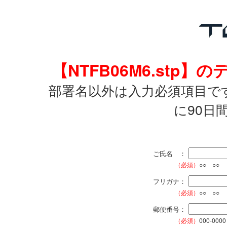
【NTFB06M6.st
部署名以外は入力必須項目で
に90日
ご氏名 ：
（必須）
○○ ○○
フリガナ：
（必須）
○○ ○○
郵便番号：
（必須）
000-0000