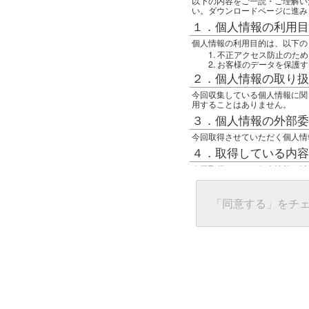
以下の内容をご一読・ご理解い
い。ダウンロードページに進み
１．個人情報の利用目
個人情報の利用目的は、以下の
不正アクセス防止のため
お客様のデータを保護す
２．個人情報の取り扱
今回収集している個人情報に関
用することはありません。
３．個人情報の外部委
今回取得させていただく個人情
４．取得している内容
今回取得している個人情報は以
任意の名前
アクセス日時
グローバルIPアドレス
「同意する」をチ
接続ホスト情報
ご使用のブラウザ
５．個人情報に関する
一般の人間が、グローバルIP
難しいのですが、利用している
で判別することは可能です。然
ます。
上記の内容に同意いただける方
んでください。