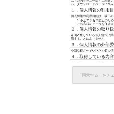
以下の内容をご一読・ご理解い
い。ダウンロードページに進み
１．個人情報の利用目
個人情報の利用目的は、以下の
不正アクセス防止のため
お客様のデータを保護す
２．個人情報の取り扱
今回収集している個人情報に関
用することはありません。
３．個人情報の外部委
今回取得させていただく個人情
４．取得している内容
今回取得している個人情報は以
任意の名前
アクセス日時
グローバルIPアドレス
「同意する」をチ
接続ホスト情報
ご使用のブラウザ
５．個人情報に関する
一般の人間が、グローバルIP
難しいのですが、利用している
で判別することは可能です。然
ます。
上記の内容に同意いただける方
んでください。