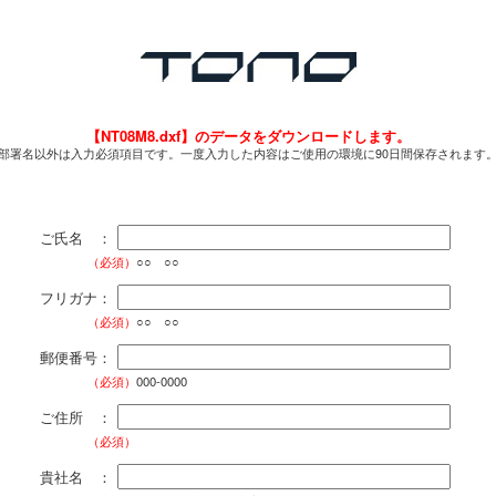
【NT08M8.dxf】のデータをダウンロードします。
部署名以外は入力必須項目です。一度入力した内容はご使用の環境に90日間保存されます
ご氏名 ：
（必須）
○○ ○○
フリガナ：
（必須）
○○ ○○
郵便番号：
（必須）
000-0000
ご住所 ：
（必須）
貴社名 ：