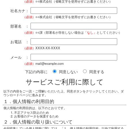
（必須）
○○株式会社（省略文字を使用せずにお書きください）
社名カナ：
（必須）
○○株式会社（省略文字を使用せずにお書きください）
部署名 ：
（必須）
○○課（部署名が存在しない場合は
「なし」
としてください）
お電話 ：
（必須）
XXXX-XX-XXXX
メール ：
（必須）
mail@example.com
下記の内容に
同意しない
同意する
サービスご利用に際して
以下の内容をご一読・ご理解いただいた上、同意ボタンをクリックしてください。ダ
ウンロードページに進みます。
１．個人情報の利用目的
個人情報の利用目的は、以下のとおりです。
不正アクセス防止のため
お客様のデータを保護するため
２．個人情報の取り扱いについて
今回収集している個人情報に関しては、「１．個人情報の利用目的」以外で利用する