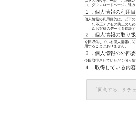
以下の内容をご一読・ご理解い
い。ダウンロードページに進み
１．個人情報の利用目
個人情報の利用目的は、以下の
不正アクセス防止のため
お客様のデータを保護す
２．個人情報の取り扱
今回収集している個人情報に関
用することはありません。
３．個人情報の外部委
今回取得させていただく個人情
４．取得している内容
今回取得している個人情報は以
任意の名前
アクセス日時
グローバルIPアドレス
「同意する」をチ
接続ホスト情報
ご使用のブラウザ
５．個人情報に関する
一般の人間が、グローバルIP
難しいのですが、利用している
で判別することは可能です。然
ます。
上記の内容に同意いただける方
んでください。