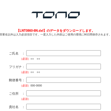
【LNT0860-8N.dxf】のデータをダウンロードします。
部署名以外は入力必須項目です。一度入力した内容はご使用の環境に90日間保存されます
ご氏名 ：
（必須）
○○ ○○
フリガナ：
（必須）
○○ ○○
郵便番号：
（必須）
000-0000
ご住所 ：
（必須）
貴社名 ：