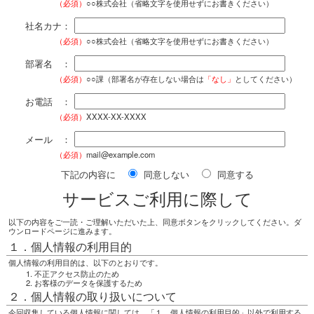
（必須）
○○株式会社（省略文字を使用せずにお書きください）
社名カナ：
（必須）
○○株式会社（省略文字を使用せずにお書きください）
部署名 ：
（必須）
○○課（部署名が存在しない場合は
「なし」
としてください）
お電話 ：
（必須）
XXXX-XX-XXXX
メール ：
（必須）
mail@example.com
下記の内容に
同意しない
同意する
サービスご利用に際して
以下の内容をご一読・ご理解いただいた上、同意ボタンをクリックしてください。ダ
ウンロードページに進みます。
１．個人情報の利用目的
個人情報の利用目的は、以下のとおりです。
不正アクセス防止のため
お客様のデータを保護するため
２．個人情報の取り扱いについて
今回収集している個人情報に関しては、「１．個人情報の利用目的」以外で利用する