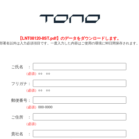
【LNT08120-8ST.pdf】のデータをダウンロードします。
部署名以外は入力必須項目です。一度入力した内容はご使用の環境に90日間保存されます
ご氏名 ：
（必須）
○○ ○○
フリガナ：
（必須）
○○ ○○
郵便番号：
（必須）
000-0000
ご住所 ：
（必須）
貴社名 ：