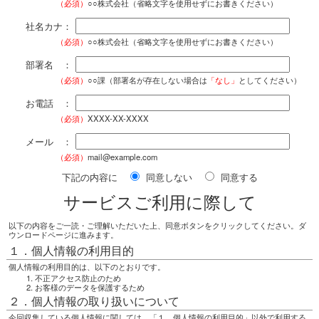
（必須）
○○株式会社（省略文字を使用せずにお書きください）
社名カナ：
（必須）
○○株式会社（省略文字を使用せずにお書きください）
部署名 ：
（必須）
○○課（部署名が存在しない場合は
「なし」
としてください）
お電話 ：
（必須）
XXXX-XX-XXXX
メール ：
（必須）
mail@example.com
下記の内容に
同意しない
同意する
サービスご利用に際して
以下の内容をご一読・ご理解いただいた上、同意ボタンをクリックしてください。ダ
ウンロードページに進みます。
１．個人情報の利用目的
個人情報の利用目的は、以下のとおりです。
不正アクセス防止のため
お客様のデータを保護するため
２．個人情報の取り扱いについて
今回収集している個人情報に関しては、「１．個人情報の利用目的」以外で利用する