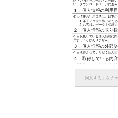
以下の内容をご一読・ご理解い
い。ダウンロードページに進み
１．個人情報の利用目
個人情報の利用目的は、以下の
不正アクセス防止のため
お客様のデータを保護す
２．個人情報の取り扱
今回収集している個人情報に関
用することはありません。
３．個人情報の外部委
今回取得させていただく個人情
４．取得している内容
今回取得している個人情報は以
任意の名前
アクセス日時
グローバルIPアドレス
「同意する」をチ
接続ホスト情報
ご使用のブラウザ
５．個人情報に関する
一般の人間が、グローバルIP
難しいのですが、利用している
で判別することは可能です。然
ます。
上記の内容に同意いただける方
んでください。