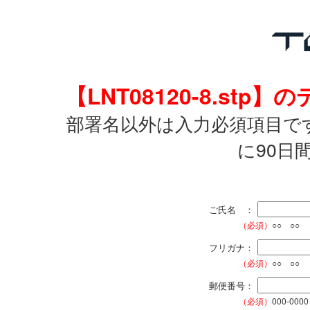
【LNT08120-8.s
部署名以外は入力必須項目で
に90日
ご氏名 ：
（必須）
○○ ○○
フリガナ：
（必須）
○○ ○○
郵便番号：
（必須）
000-0000