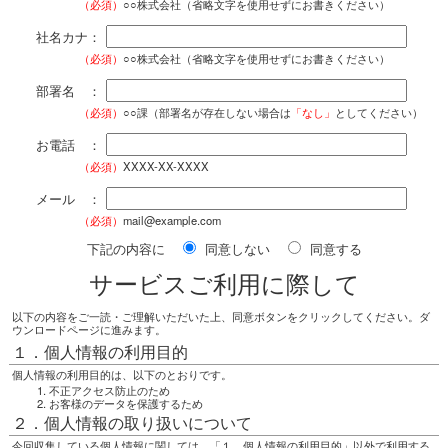
（必須）
○○株式会社（省略文字を使用せずにお書きください）
社名カナ：
（必須）
○○株式会社（省略文字を使用せずにお書きください）
部署名 ：
（必須）
○○課（部署名が存在しない場合は
「なし」
としてください）
お電話 ：
（必須）
XXXX-XX-XXXX
メール ：
（必須）
mail@example.com
下記の内容に
同意しない
同意する
サービスご利用に際して
以下の内容をご一読・ご理解いただいた上、同意ボタンをクリックしてください。ダ
ウンロードページに進みます。
１．個人情報の利用目的
個人情報の利用目的は、以下のとおりです。
不正アクセス防止のため
お客様のデータを保護するため
２．個人情報の取り扱いについて
今回収集している個人情報に関しては、「１．個人情報の利用目的」以外で利用する