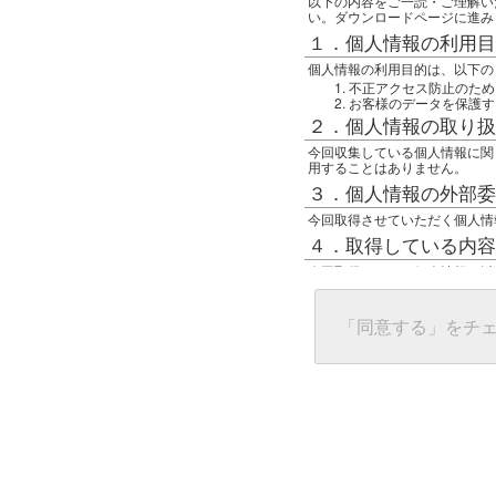
以下の内容をご一読・ご理解い
い。ダウンロードページに進み
１．個人情報の利用目
個人情報の利用目的は、以下の
不正アクセス防止のため
お客様のデータを保護す
２．個人情報の取り扱
今回収集している個人情報に関
用することはありません。
３．個人情報の外部委
今回取得させていただく個人情
４．取得している内容
今回取得している個人情報は以
任意の名前
アクセス日時
グローバルIPアドレス
「同意する」をチ
接続ホスト情報
ご使用のブラウザ
５．個人情報に関する
一般の人間が、グローバルIP
難しいのですが、利用している
で判別することは可能です。然
ます。
上記の内容に同意いただける方
んでください。