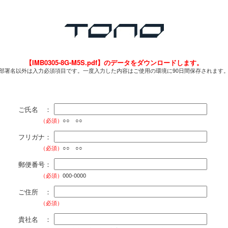
【IMB0305-8G-M5S.pdf】のデータをダウンロードします。
部署名以外は入力必須項目です。一度入力した内容はご使用の環境に90日間保存されます
ご氏名 ：
（必須）
○○ ○○
フリガナ：
（必須）
○○ ○○
郵便番号：
（必須）
000-0000
ご住所 ：
（必須）
貴社名 ：