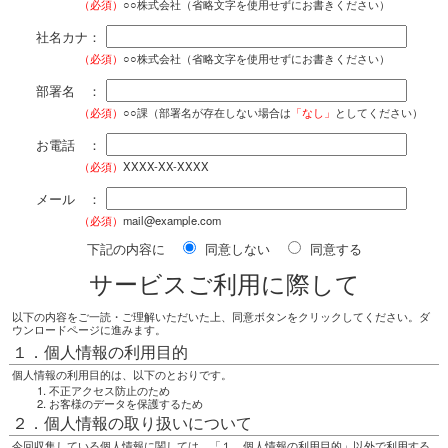
（必須）
○○株式会社（省略文字を使用せずにお書きください）
社名カナ：
（必須）
○○株式会社（省略文字を使用せずにお書きください）
部署名 ：
（必須）
○○課（部署名が存在しない場合は
「なし」
としてください）
お電話 ：
（必須）
XXXX-XX-XXXX
メール ：
（必須）
mail@example.com
下記の内容に
同意しない
同意する
サービスご利用に際して
以下の内容をご一読・ご理解いただいた上、同意ボタンをクリックしてください。ダ
ウンロードページに進みます。
１．個人情報の利用目的
個人情報の利用目的は、以下のとおりです。
不正アクセス防止のため
お客様のデータを保護するため
２．個人情報の取り扱いについて
今回収集している個人情報に関しては、「１．個人情報の利用目的」以外で利用する