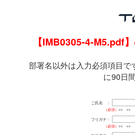
【IMB0305-4-M5
部署名以外は入力必須項目で
に90日
ご氏名 ：
（必須）
○○ ○○
フリガナ：
（必須）
○○ ○○