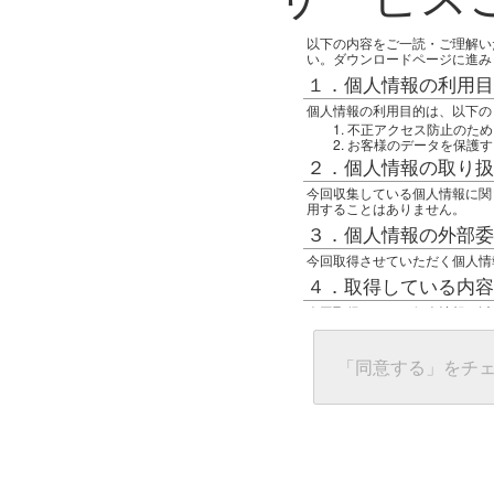
以下の内容をご一読・ご理解い
い。ダウンロードページに進み
１．個人情報の利用目
個人情報の利用目的は、以下の
不正アクセス防止のため
お客様のデータを保護す
２．個人情報の取り扱
今回収集している個人情報に関
用することはありません。
３．個人情報の外部委
今回取得させていただく個人情
４．取得している内容
今回取得している個人情報は以
任意の名前
アクセス日時
グローバルIPアドレス
「同意する」をチ
接続ホスト情報
ご使用のブラウザ
５．個人情報に関する
一般の人間が、グローバルIP
難しいのですが、利用している
で判別することは可能です。然
ます。