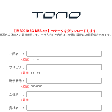
【IMB0010-8G-M5S.stp】のデータをダウンロードします。
部署名以外は入力必須項目です。一度入力した内容はご使用の環境に90日間保存されます
ご氏名 ：
（必須）
○○ ○○
フリガナ：
（必須）
○○ ○○
郵便番号：
（必須）
000-0000
ご住所 ：
（必須）
貴社名 ：