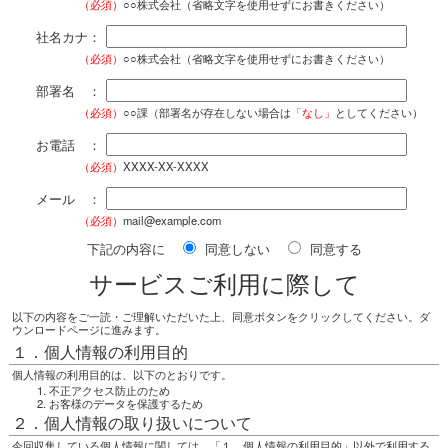
（必須）
○○株式会社（省略文字を使用せずにお書きください）
社名カナ：
（必須）
○○株式会社（省略文字を使用せずにお書きください）
部署名 ：
（必須）
○○課（部署名が存在しない場合は
「なし」
としてください）
お電話 ：
（必須）
XXXX-XX-XXXX
メール ：
（必須）
mail@example.com
下記の内容に
同意しない
同意する
サービスご利用に際して
以下の内容をご一読・ご理解いただいた上、同意ボタンをクリックしてください。ダ
ウンロードページに進みます。
１．個人情報の利用目的
個人情報の利用目的は、以下のとおりです。
不正アクセス防止のため
お客様のデータを保護するため
２．個人情報の取り扱いについて
今回収集している個人情報に関しては、「１．個人情報の利用目的」以外で利用する