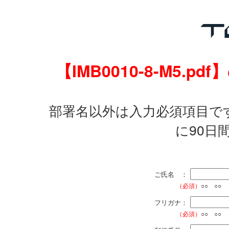
【IMB0010-8-M5
部署名以外は入力必須項目で
に90日
ご氏名 ：
（必須）
○○ ○○
フリガナ：
（必須）
○○ ○○