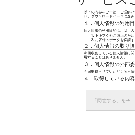
以下の内容をご一読・ご理解い
い。ダウンロードページに進み
１．個人情報の利用目
個人情報の利用目的は、以下の
不正アクセス防止のため
お客様のデータを保護す
２．個人情報の取り扱
今回収集している個人情報に関
用することはありません。
３．個人情報の外部委
今回取得させていただく個人情
４．取得している内容
今回取得している個人情報は以
任意の名前
アクセス日時
グローバルIPアドレス
「同意する」をチ
接続ホスト情報
ご使用のブラウザ
５．個人情報に関する
一般の人間が、グローバルIP
難しいのですが、利用している
で判別することは可能です。然
ます。