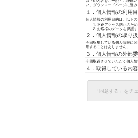
以下の内容をご一読・ご理解い
い。ダウンロードページに進み
１．個人情報の利用目
個人情報の利用目的は、以下の
不正アクセス防止のため
お客様のデータを保護す
２．個人情報の取り扱
今回収集している個人情報に関
用することはありません。
３．個人情報の外部委
今回取得させていただく個人情
４．取得している内容
今回取得している個人情報は以
任意の名前
アクセス日時
グローバルIPアドレス
「同意する」をチ
接続ホスト情報
ご使用のブラウザ
５．個人情報に関する
一般の人間が、グローバルIP
難しいのですが、利用している
で判別することは可能です。然
ます。
上記の内容に同意いただける方
んでください。