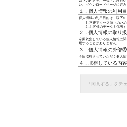
以下の内容をご一読・ご理解い
い。ダウンロードページに進み
１．個人情報の利用目
個人情報の利用目的は、以下の
不正アクセス防止のため
お客様のデータを保護す
２．個人情報の取り扱
今回収集している個人情報に関
用することはありません。
３．個人情報の外部委
今回取得させていただく個人情
４．取得している内容
今回取得している個人情報は以
任意の名前
アクセス日時
グローバルIPアドレス
「同意する」をチ
接続ホスト情報
ご使用のブラウザ
５．個人情報に関する
一般の人間が、グローバルIP
難しいのですが、利用している
で判別することは可能です。然
ます。
上記の内容に同意いただける方
んでください。