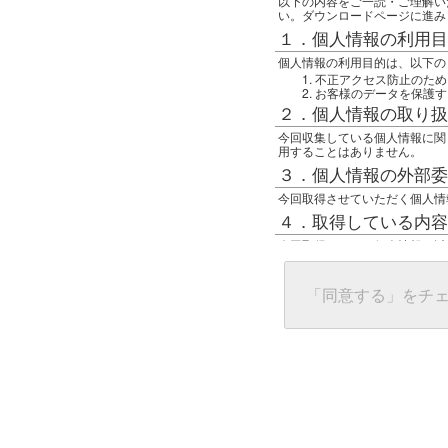
以下の内容をご一読・ご理解い
い。ダウンロードページに進み
１．個人情報の利用目
個人情報の利用目的は、以下の
不正アクセス防止のため
お客様のデータを保護す
２．個人情報の取り扱
今回収集している個人情報に関
用することはありません。
３．個人情報の外部委
今回取得させていただく個人情
４．取得している内容
今回取得している個人情報は以
任意の名前
アクセス日時
グローバルIPアドレス
「同意する」をチ
接続ホスト情報
ご使用のブラウザ
５．個人情報に関する
一般の人間が、グローバルIP
難しいのですが、利用している
で判別することは可能です。然
ます。
上記の内容に同意いただける方
んでください。