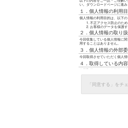
以下の内容をご一読・ご理解い
い。ダウンロードページに進み
１．個人情報の利用目
個人情報の利用目的は、以下の
不正アクセス防止のため
お客様のデータを保護す
２．個人情報の取り扱
今回収集している個人情報に関
用することはありません。
３．個人情報の外部委
今回取得させていただく個人情
４．取得している内容
今回取得している個人情報は以
任意の名前
アクセス日時
グローバルIPアドレス
「同意する」をチ
接続ホスト情報
ご使用のブラウザ
５．個人情報に関する
一般の人間が、グローバルIP
難しいのですが、利用している
で判別することは可能です。然
ます。
上記の内容に同意いただける方
んでください。