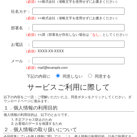
（必須）
○○株式会社（省略文字を使用せずにお書きください）
社名カナ：
（必須）
○○株式会社（省略文字を使用せずにお書きください）
部署名 ：
（必須）
○○課（部署名が存在しない場合は
「なし」
としてください）
お電話 ：
（必須）
XXXX-XX-XXXX
メール ：
（必須）
mail@example.com
下記の内容に
同意しない
同意する
サービスご利用に際して
以下の内容をご一読・ご理解いただいた上、同意ボタンをクリックしてください。ダ
ウンロードページに進みます。
１．個人情報の利用目的
個人情報の利用目的は、以下のとおりです。
不正アクセス防止のため
お客様のデータを保護するため
２．個人情報の取り扱いについて
今回収集している個人情報に関しては、「１．個人情報の利用目的」以外で利用する