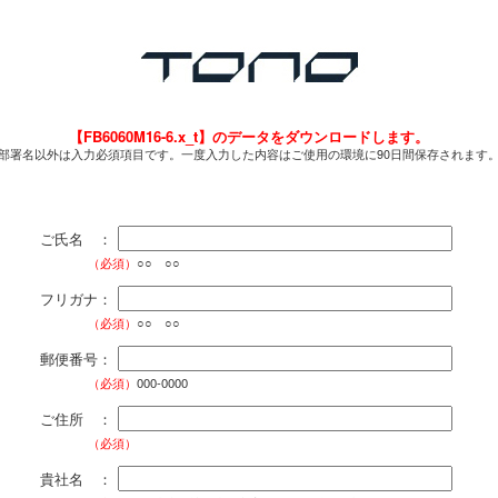
【FB6060M16-6.x_t】のデータをダウンロードします。
部署名以外は入力必須項目です。一度入力した内容はご使用の環境に90日間保存されます
ご氏名 ：
（必須）
○○ ○○
フリガナ：
（必須）
○○ ○○
郵便番号：
（必須）
000-0000
ご住所 ：
（必須）
貴社名 ：