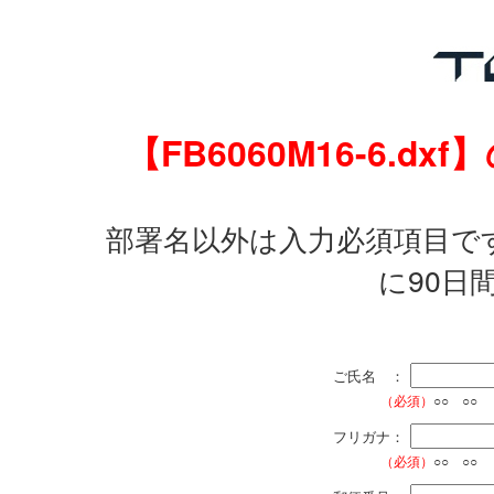
【FB6060M16-6.
部署名以外は入力必須項目で
に90日
ご氏名 ：
（必須）
○○ ○○
フリガナ：
（必須）
○○ ○○