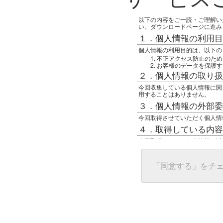
以下の内容をご一読・ご理解い
い。ダウンロードページに進み
１．個人情報の利用目
個人情報の利用目的は、以下の
不正アクセス防止のため
お客様のデータを保護す
２．個人情報の取り扱
今回収集している個人情報に関
用することはありません。
３．個人情報の外部委
今回取得させていただく個人情
４．取得している内容
今回取得している個人情報は以
任意の名前
アクセス日時
グローバルIPアドレス
「同意する」をチ
接続ホスト情報
ご使用のブラウザ
５．個人情報に関する
一般の人間が、グローバルIP
難しいのですが、利用している
で判別することは可能です。然
ます。