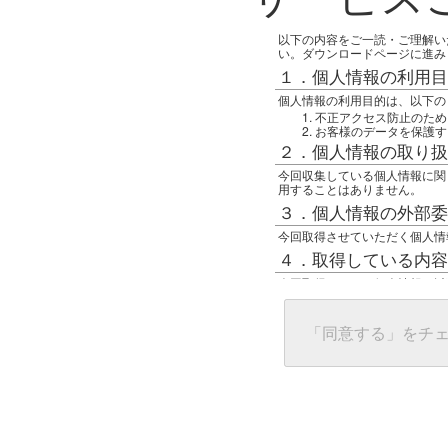
以下の内容をご一読・ご理解い
い。ダウンロードページに進み
１．個人情報の利用目
個人情報の利用目的は、以下の
不正アクセス防止のため
お客様のデータを保護す
２．個人情報の取り扱
今回収集している個人情報に関
用することはありません。
３．個人情報の外部委
今回取得させていただく個人情
４．取得している内容
今回取得している個人情報は以
任意の名前
アクセス日時
グローバルIPアドレス
「同意する」をチ
接続ホスト情報
ご使用のブラウザ
５．個人情報に関する
一般の人間が、グローバルIP
難しいのですが、利用している
で判別することは可能です。然
ます。