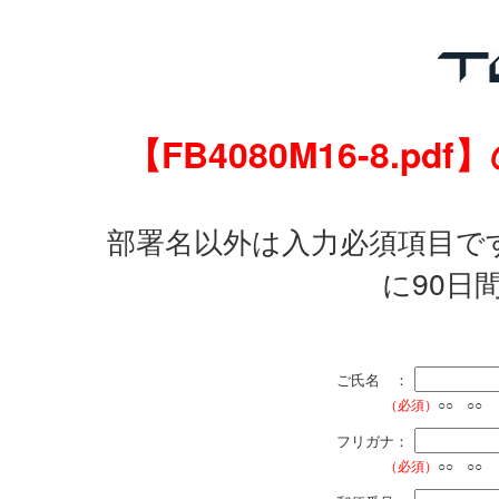
【FB4080M16-8.
部署名以外は入力必須項目で
に90日
ご氏名 ：
（必須）
○○ ○○
フリガナ：
（必須）
○○ ○○