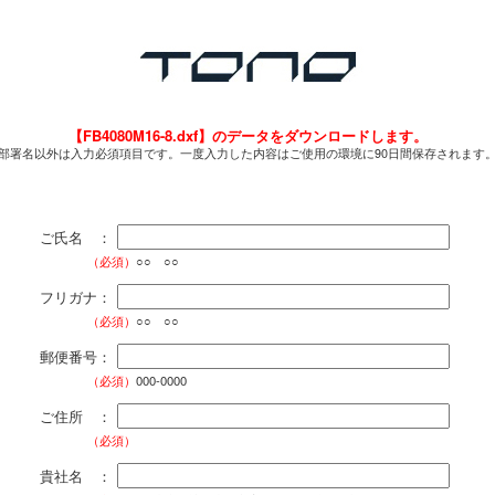
【FB4080M16-8.dxf】のデータをダウンロードします。
部署名以外は入力必須項目です。一度入力した内容はご使用の環境に90日間保存されます
ご氏名 ：
（必須）
○○ ○○
フリガナ：
（必須）
○○ ○○
郵便番号：
（必須）
000-0000
ご住所 ：
（必須）
貴社名 ：