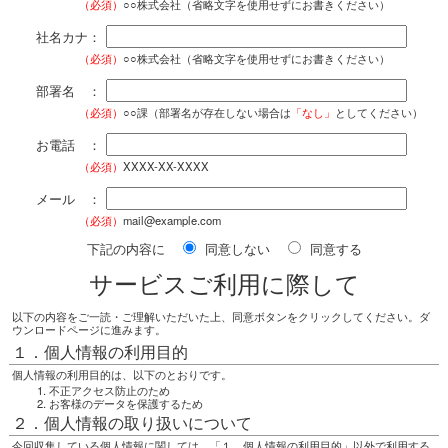
（必須）
○○株式会社（省略文字を使用せずにお書きください）
社名カナ：
（必須）
○○株式会社（省略文字を使用せずにお書きください）
部署名 ：
（必須）
○○課（部署名が存在しない場合は
「なし」
としてください）
お電話 ：
（必須）
XXXX-XX-XXXX
メール ：
（必須）
mail@example.com
下記の内容に
同意しない
同意する
サービスご利用に際して
以下の内容をご一読・ご理解いただいた上、同意ボタンをクリックしてください。ダ
ウンロードページに進みます。
１．個人情報の利用目的
個人情報の利用目的は、以下のとおりです。
不正アクセス防止のため
お客様のデータを保護するため
２．個人情報の取り扱いについて
今回収集している個人情報に関しては、「１．個人情報の利用目的」以外で利用する