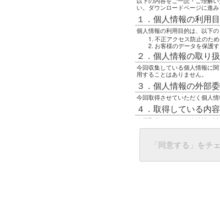
以下の内容をご一読・ご理解い
い。ダウンロードページに進み
１．個人情報の利用目
個人情報の利用目的は、以下の
不正アクセス防止のため
お客様のデータを保護す
２．個人情報の取り扱
今回収集している個人情報に関
用することはありません。
３．個人情報の外部委
今回取得させていただく個人情
４．取得している内容
今回取得している個人情報は以
任意の名前
アクセス日時
グローバルIPアドレス
「同意する」をチ
接続ホスト情報
ご使用のブラウザ
５．個人情報に関する
一般の人間が、グローバルIP
難しいのですが、利用している
で判別することは可能です。然
ます。
上記の内容に同意いただける方
んでください。