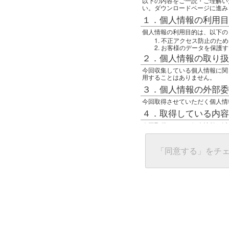
以下の内容をご一読・ご理解い
い。ダウンロードページに進み
１．個人情報の利用目
個人情報の利用目的は、以下の
不正アクセス防止のため
お客様のデータを保護す
２．個人情報の取り扱
今回収集している個人情報に関
用することはありません。
３．個人情報の外部委
今回取得させていただく個人情
４．取得している内容
今回取得している個人情報は以
任意の名前
アクセス日時
グローバルIPアドレス
「同意する」をチ
接続ホスト情報
ご使用のブラウザ
５．個人情報に関する
一般の人間が、グローバルIP
難しいのですが、利用している
で判別することは可能です。然
ます。
上記の内容に同意いただける方
んでください。