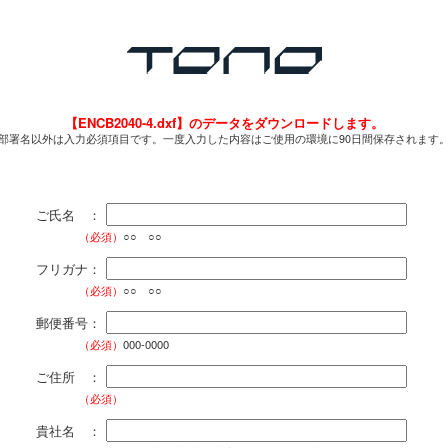
【ENCB2040-4.dxf】のデータをダウンロードします。
部署名以外は入力必須項目です。一度入力した内容はご使用の環境に90日間保存されます
ご氏名 ：
（必須）
○○ ○○
フリガナ：
（必須）
○○ ○○
郵便番号：
（必須）
000-0000
ご住所 ：
（必須）
貴社名 ：