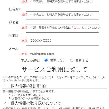
（必須）
○○株式会社（省略文字を使用せずにお書きください）
社名カナ：
（必須）
○○株式会社（省略文字を使用せずにお書きください）
部署名 ：
（必須）
○○課（部署名が存在しない場合は
「なし」
としてください）
お電話 ：
（必須）
XXXX-XX-XXXX
メール ：
（必須）
mail@example.com
下記の内容に
同意しない
同意する
サービスご利用に際して
以下の内容をご一読・ご理解いただいた上、同意ボタンをクリックしてください。ダ
ウンロードページに進みます。
１．個人情報の利用目的
個人情報の利用目的は、以下のとおりです。
不正アクセス防止のため
お客様のデータを保護するため
２．個人情報の取り扱いについて
今回収集している個人情報に関しては、「１．個人情報の利用目的」以外で利用する