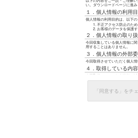
以下の内容をご一読・ご理解い
い。ダウンロードページに進み
１．個人情報の利用目
個人情報の利用目的は、以下の
不正アクセス防止のため
お客様のデータを保護す
２．個人情報の取り扱
今回収集している個人情報に関
用することはありません。
３．個人情報の外部委
今回取得させていただく個人情
４．取得している内容
今回取得している個人情報は以
任意の名前
アクセス日時
グローバルIPアドレス
「同意する」をチ
接続ホスト情報
ご使用のブラウザ
５．個人情報に関する
一般の人間が、グローバルIP
難しいのですが、利用している
で判別することは可能です。然
ます。
上記の内容に同意いただける方
んでください。