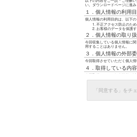
以下の内容をご一読・ご理解い
い。ダウンロードページに進み
１．個人情報の利用目
個人情報の利用目的は、以下の
不正アクセス防止のため
お客様のデータを保護す
２．個人情報の取り扱
今回収集している個人情報に関
用することはありません。
３．個人情報の外部委
今回取得させていただく個人情
４．取得している内容
今回取得している個人情報は以
任意の名前
アクセス日時
グローバルIPアドレス
「同意する」をチ
接続ホスト情報
ご使用のブラウザ
５．個人情報に関する
一般の人間が、グローバルIP
難しいのですが、利用している
で判別することは可能です。然
ます。
上記の内容に同意いただける方
んでください。