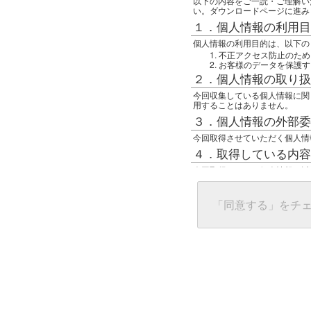
以下の内容をご一読・ご理解い
い。ダウンロードページに進み
１．個人情報の利用目
個人情報の利用目的は、以下の
不正アクセス防止のため
お客様のデータを保護す
２．個人情報の取り扱
今回収集している個人情報に関
用することはありません。
３．個人情報の外部委
今回取得させていただく個人情
４．取得している内容
今回取得している個人情報は以
任意の名前
アクセス日時
グローバルIPアドレス
「同意する」をチ
接続ホスト情報
ご使用のブラウザ
５．個人情報に関する
一般の人間が、グローバルIP
難しいのですが、利用している
で判別することは可能です。然
ます。
上記の内容に同意いただける方
んでください。