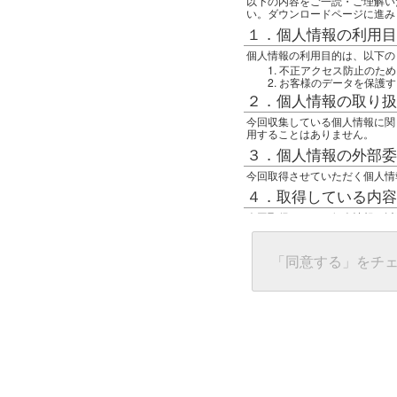
以下の内容をご一読・ご理解い
い。ダウンロードページに進み
１．個人情報の利用目
個人情報の利用目的は、以下の
不正アクセス防止のため
お客様のデータを保護す
２．個人情報の取り扱
今回収集している個人情報に関
用することはありません。
３．個人情報の外部委
今回取得させていただく個人情
４．取得している内容
今回取得している個人情報は以
任意の名前
アクセス日時
グローバルIPアドレス
「同意する」をチ
接続ホスト情報
ご使用のブラウザ
５．個人情報に関する
一般の人間が、グローバルIP
難しいのですが、利用している
で判別することは可能です。然
ます。
上記の内容に同意いただける方
んでください。