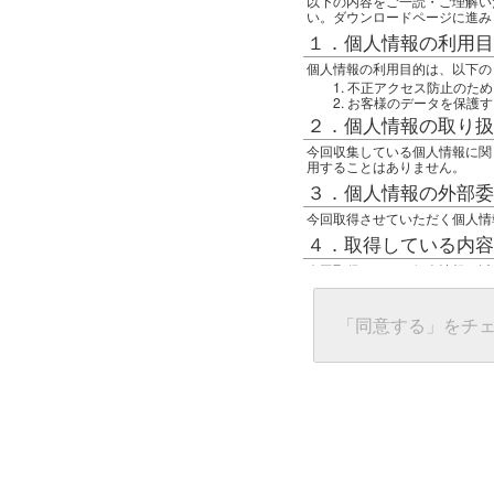
以下の内容をご一読・ご理解い
い。ダウンロードページに進み
１．個人情報の利用目
個人情報の利用目的は、以下の
不正アクセス防止のため
お客様のデータを保護す
２．個人情報の取り扱
今回収集している個人情報に関
用することはありません。
３．個人情報の外部委
今回取得させていただく個人情
４．取得している内容
今回取得している個人情報は以
任意の名前
アクセス日時
グローバルIPアドレス
「同意する」をチ
接続ホスト情報
ご使用のブラウザ
５．個人情報に関する
一般の人間が、グローバルIP
難しいのですが、利用している
で判別することは可能です。然
ます。
上記の内容に同意いただける方
んでください。