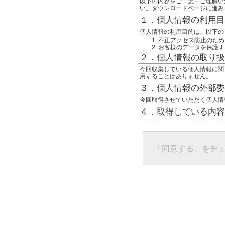
以下の内容をご一読・ご理解い
い。ダウンロードページに進み
１．個人情報の利用目
個人情報の利用目的は、以下の
不正アクセス防止のため
お客様のデータを保護す
２．個人情報の取り扱
今回収集している個人情報に関
用することはありません。
３．個人情報の外部委
今回取得させていただく個人情
４．取得している内容
今回取得している個人情報は以
任意の名前
アクセス日時
グローバルIPアドレス
「同意する」をチ
接続ホスト情報
ご使用のブラウザ
５．個人情報に関する
一般の人間が、グローバルIP
難しいのですが、利用している
で判別することは可能です。然
ます。
上記の内容に同意いただける方
んでください。