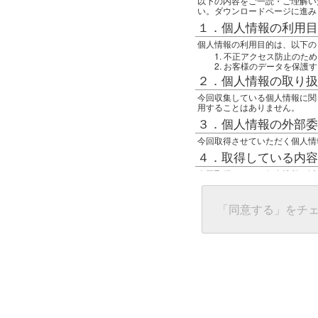
以下の内容をご一読・ご理解い
い。ダウンロードページに進み
１．個人情報の利用目
個人情報の利用目的は、以下の
不正アクセス防止のため
お客様のデータを保護す
２．個人情報の取り扱
今回収集している個人情報に関
用することはありません。
３．個人情報の外部委
今回取得させていただく個人情
４．取得している内容
今回取得している個人情報は以
任意の名前
アクセス日時
グローバルIPアドレス
「同意する」をチ
接続ホスト情報
ご使用のブラウザ
５．個人情報に関する
一般の人間が、グローバルIP
難しいのですが、利用している
で判別することは可能です。然
ます。
上記の内容に同意いただける方
んでください。