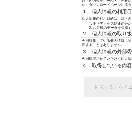
以下の内容をご一読・ご理解い
い。ダウンロードページに進み
１．個人情報の利用目
個人情報の利用目的は、以下の
不正アクセス防止のため
お客様のデータを保護す
２．個人情報の取り扱
今回収集している個人情報に関
用することはありません。
３．個人情報の外部委
今回取得させていただく個人情
４．取得している内容
今回取得している個人情報は以
任意の名前
アクセス日時
グローバルIPアドレス
「同意する」をチ
接続ホスト情報
ご使用のブラウザ
５．個人情報に関する
一般の人間が、グローバルIP
難しいのですが、利用している
で判別することは可能です。然
ます。
上記の内容に同意いただける方
んでください。