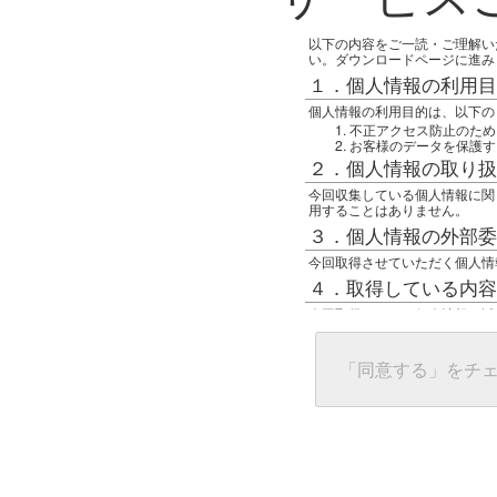
以下の内容をご一読・ご理解い
い。ダウンロードページに進み
１．個人情報の利用目
個人情報の利用目的は、以下の
不正アクセス防止のため
お客様のデータを保護す
２．個人情報の取り扱
今回収集している個人情報に関
用することはありません。
３．個人情報の外部委
今回取得させていただく個人情
４．取得している内容
今回取得している個人情報は以
任意の名前
アクセス日時
グローバルIPアドレス
「同意する」をチ
接続ホスト情報
ご使用のブラウザ
５．個人情報に関する
一般の人間が、グローバルIP
難しいのですが、利用している
で判別することは可能です。然
ます。