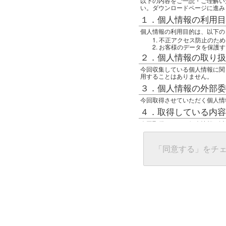
以下の内容をご一読・ご理解い
い。ダウンロードページに進み
１．個人情報の利用目
個人情報の利用目的は、以下の
不正アクセス防止のため
お客様のデータを保護す
２．個人情報の取り扱
今回収集している個人情報に関
用することはありません。
３．個人情報の外部委
今回取得させていただく個人情
４．取得している内容
今回取得している個人情報は以
任意の名前
アクセス日時
グローバルIPアドレス
「同意する」をチ
接続ホスト情報
ご使用のブラウザ
５．個人情報に関する
一般の人間が、グローバルIP
難しいのですが、利用している
で判別することは可能です。然
ます。
上記の内容に同意いただける方
んでください。