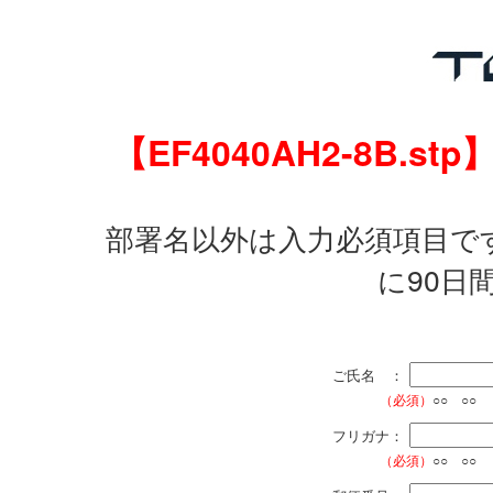
【EF4040AH2-8B
部署名以外は入力必須項目で
に90日
ご氏名 ：
（必須）
○○ ○○
フリガナ：
（必須）
○○ ○○