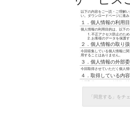
以下の内容をご一読・ご理解い
い。ダウンロードページに進み
１．個人情報の利用目
個人情報の利用目的は、以下の
不正アクセス防止のため
お客様のデータを保護す
２．個人情報の取り扱
今回収集している個人情報に関
用することはありません。
３．個人情報の外部委
今回取得させていただく個人情
４．取得している内容
今回取得している個人情報は以
任意の名前
アクセス日時
グローバルIPアドレス
「同意する」をチ
接続ホスト情報
ご使用のブラウザ
５．個人情報に関する
一般の人間が、グローバルIP
難しいのですが、利用している
で判別することは可能です。然
ます。